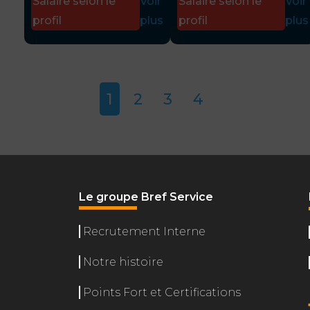
Salaire selon le
Voir
Salaire selon le
Voir
profil
plus
profil
plus
1
2
3
4
Le groupe Bref Service
Recrutement Interne
Notre histoire
Points Fort et Certifications
L'accès ou 
d'internaut