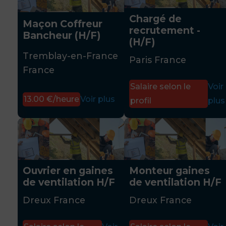
Chargé de
Maçon Coffreur
recrutement -
Bancheur (H/F)
(H/F)
Tremblay-en-France
Paris France
France
Salaire selon le
Voir
13.00 €/heure
Voir plus
profil
plus
Ouvrier en gaines
Monteur gaines
de ventilation H/F
de ventilation H/F
Dreux France
Dreux France