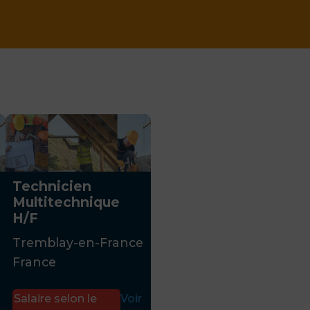
Technicien
Multitechnique
H/F
Tremblay-en-France
France
Salaire selon le
Voir