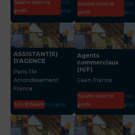
Salaire selon le
Voir
Salaire selon le
Voir
profil
plus
profil
plus
ASSISTANT(E)
Agents
D'AGENCE
commerciaux
(H/F)
Paris 11e
Arrondissement
Caen France
France
Salaire selon le
Voir
1.04 €/heure
Voir plus
profil
plus