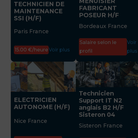
MENUISIER
TECHNICIEN DE
FABRICANT
MAINTENANCE
POSEUR H/F
SSI (H/F)
Bordeaux France
Paris France
Salaire selon le
Voir
15.00 €/heure
Voir plus
profil
plus
Technicien
ELECTRICIEN
Support IT N2
AUTONOME (H/F)
anglais B2 H/F
Sisteron 04
Nice France
Sisteron France