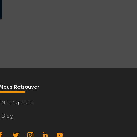
Nous Retrouver
Nos Agences
Gérer le consentement
Blog
le stockage technique est nécessaire pour créer des profils
es afin d'envoyer des publicités personnalisées, ou pour suivre