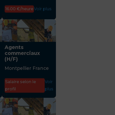
16.00 €/heure
Voir plus
Agents
commerciaux
(H/F)
Montpellier France
Salaire selon le
Voir
profil
plus