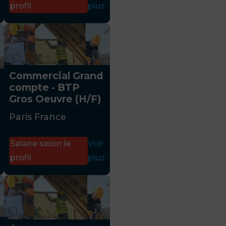
profil
plus
Commercial Grand
compte - BTP
Gros Oeuvre (H/F)
Paris France
Salaire selon le
Voir
profil
plus