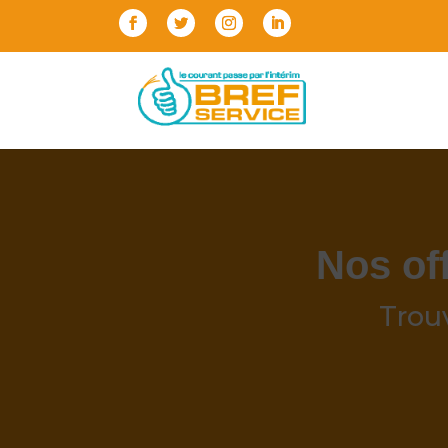
Nos of
Trou