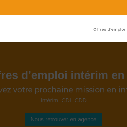
Offres d’emploi
fres d’emploi
intérim en
vez votre prochaine mission en in
Intérim, CDI, CDD
Nous retrouver en agence