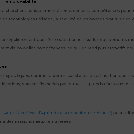
 l’employabilité
tique cherchent constamment à renforcer leurs compétences pour res
les technologies utilisées, la sécurité et les bonnes pratiques en 
rmer régulièrement pour être opérationnels sur les équipements m
èrent de nouvelles compétences, ce qui les rend plus attractifs p
ques
ons spécifiques, comme le permis cariste ou la certification pour 
rtifications, souvent financées par le FAF.TT (Fonds d’Assurance F
e CACES (Certificat d’Aptitude à la Conduite En Sécurité)
pour utilis
er à des missions mieux rémunérées.