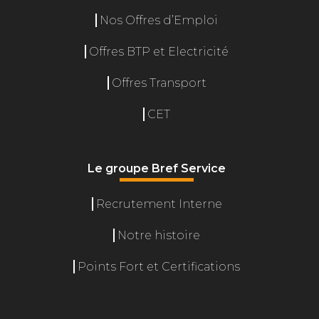
Nos Offres d’Emploi
Offres BTP et Electricité
Offres Transport
CET
Le groupe Bref Service
Recrutement Interne
Gérer le consentement
Notre histoire
L'accès ou le stockage technique est nécessaire pour créer des
profils d'internautes afin d'envoyer des publicités personnalisées,
Points Fort et Certifications
ou pour suivre l'utilisateur sur un site web ou sur plusieurs sites
web ayant des finalités marketing similaires. Le fait de ne pas
consentir à ces technologies nous permettra de traiter des
données telles que le comportement de navigation ou les ID