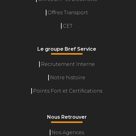
Offres Transport
CET
Le groupe Bref Service
Recrutement Interne
Gérer le consentement
Notre histoire
L'accès ou le stockage technique est nécessaire pour créer des
profils d'internautes afin d'envoyer des publicités personnalisées,
Points Fort et Certifications
ou pour suivre l'utilisateur sur un site web ou sur plusieurs sites
web ayant des finalités marketing similaires. Le fait de ne pas
consentir à ces technologies nous permettra de traiter des
données telles que le comportement de navigation ou les ID
uniques sur ce site. Le fait de ne pas consentir ou de retirer son
Nous Retrouver
consentement peut avoir un effet négatif sur certaines
caractéristiques et fonctions.
Nos Agences