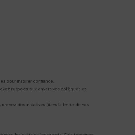
ses pour inspirer confiance.
 soyez respectueux envers vos collègues et
renez des initiatives (dans la limite de vos
cess, les outils ou les projets. Cela témoigne