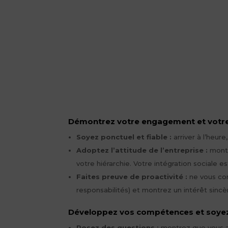
Démontrez votre engagement et votre
Soyez ponctuel et fiable :
arriver à l’heur
Adoptez l’attitude de l’entreprise :
montr
votre hiérarchie. Votre intégration sociale
Faites preuve de proactivité :
ne vous con
responsabilités) et montrez un intérêt sincè
Développez vos compétences et soyez
Posez des questions :
montrez que vous av