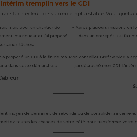
intérim tremplin vers le CDI
transformer leur mission en emploi stable. Voici quelq
rois mois pour un chantier de
« Après plusieurs missions en lo
ement, ma rigueur et j’ai proposé
dans un entrepôt. J’ai fait m
certaines tâches.
’a proposé un CDI à la fin de ma
Mon conseiller Bref Service a ap
tenu dans cette démarche. »
j’ai décroché mon CDI. L’intér
Câbleur
S
r
cellent moyen de démarrer, de rebondir ou de consolider sa carrière
mettez toutes les chances de votre côté pour transformer votre p