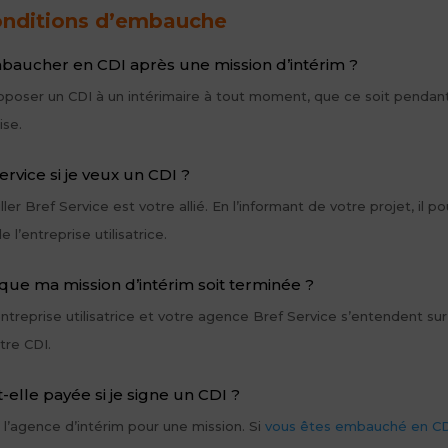
conditions d’embauche
mbaucher en CDI après une mission d’intérim ?
 proposer un CDI à un intérimaire à tout moment, que ce soit pendant 
ise.
rvice si je veux un CDI ?
r Bref Service est votre allié. En l’informant de votre projet, il p
l’entreprise utilisatrice.
que ma mission d’intérim soit terminée ?
’entreprise utilisatrice et votre agence Bref Service s’entendent su
tre CDI.
elle payée si je signe un CDI ?
c l’agence d’intérim pour une mission. Si
vous êtes embauché en CD