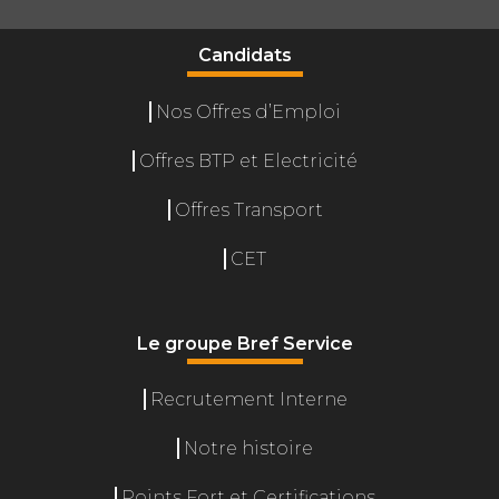
Candidats
Nos Offres d’Emploi
Offres BTP et Electricité
Offres Transport
CET
Le groupe Bref Service
Recrutement Interne
Gérer le consentement
Notre histoire
L'accès ou le stockage technique est nécessaire pour créer des
profils d'internautes afin d'envoyer des publicités personnalisées,
Points Fort et Certifications