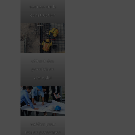
secteur de la
construction
offrent des
possibilités
d’emploi
variées pour
toutes personnes