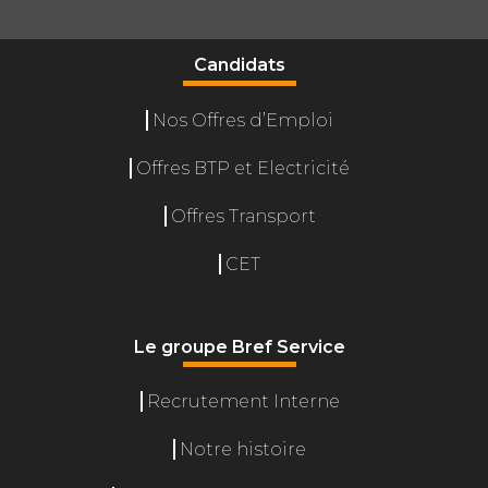
Candidats
Nos Offres d’Emploi
Offres BTP et Electricité
Offres Transport
CET
Le groupe Bref Service
Recrutement Interne
Gérer le consentement
Notre histoire
L'accès ou le stockage technique est nécessaire pour créer des