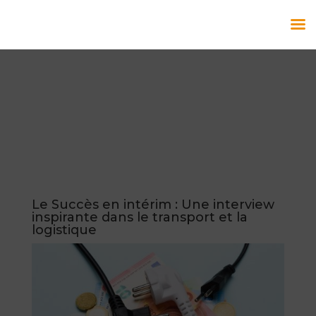
Le Succès en intérim : Une interview
inspirante dans le transport et la
logistique