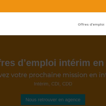
Offres d’emploi
fres d’emploi
intérim en
vez votre prochaine mission en in
Intérim, CDI, CDD
Nous retrouver en agence