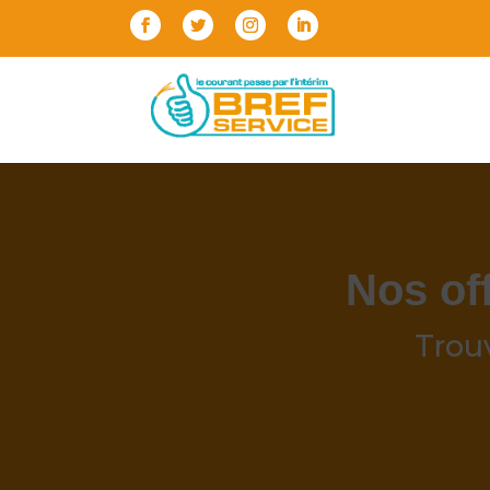
Nos of
Trou