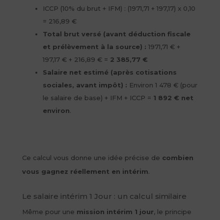
ICCP (10% du brut + IFM) : (1971,71 + 197,17) x 0,10
= 216,89 €
Total brut versé (avant déduction fiscale
et prélèvement à la source) :
1971,71 € +
197,17 € + 216,89 € =
2 385,77 €
Salaire net estimé (après cotisations
sociales, avant impôt) :
Environ 1 478 € (pour
le salaire de base) + IFM + ICCP =
1 892 € net
environ
.
Ce calcul vous donne une idée précise de
combien
vous gagnez réellement en intérim
.
Le salaire intérim 1 Jour : un calcul similaire
Même pour une
mission intérim 1 jour
, le principe