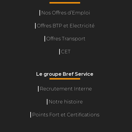
Nos Offres d’Emploi
Offres BTP et Electricité
Offres Transport
CET
Le groupe Bref Service
Recrutement Interne
Gérer le consentement
Notre histoire
L'accès ou le stockage technique est nécessaire pour créer des
profils d'internautes afin d'envoyer des publicités personnalisées,
Points Fort et Certifications
ou pour suivre l'utilisateur sur un site web ou sur plusieurs sites
web ayant des finalités marketing similaires. Le fait de ne pas
consentir à ces technologies nous permettra de traiter des